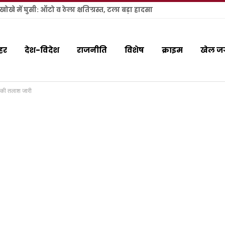
खे में घुसी: ऑटो व ठेला क्षतिग्रस्त, टला बड़ा हादसा
हर
देश-विदेश
राजनीति
विशेष
क्राइम
खेल ज
िला की तलाश जारी