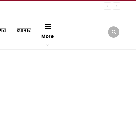
गत
व्यापार
More