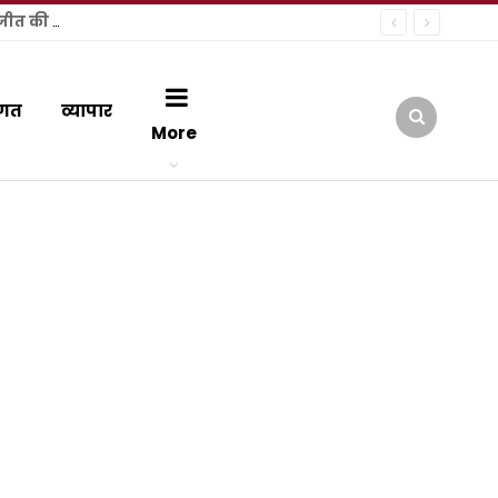
हल्द्वानी में कांग्रेस की ऐतिहासिक जनसभा: राष्ट्रीय अध्यक्ष मल्लिकार्जुन खड़गे ने फूंक चुनावी शंखनाद, नंदन दुर्गापाल ने जताई जीत की हुंकार
गत
व्यापार
More