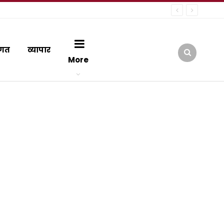
गत
व्यापार
More