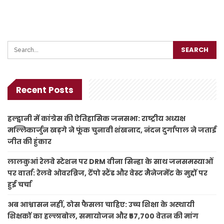
Recent Posts
हल्द्वानी में कांग्रेस की ऐतिहासिक जनसभा: राष्ट्रीय अध्यक्ष
मल्लिकार्जुन खड़गे ने फूंक चुनावी शंखनाद, नंदन दुर्गापाल ने जताई
जीत की हुंकार
लालकुआं रेलवे स्टेशन पर DRM वीना सिन्हा के साथ जनसमस्याओं
पर वार्ता: रेलवे ओवरब्रिज, टेंपो स्टैंड और वेस्ट मैनेजमेंट के मुद्दों पर
हुई चर्चा
अब आश्वासन नहीं, ठोस फैसला चाहिए: उच्च शिक्षा के अस्थायी
शिक्षकों का हल्लाबोल, समायोजन और ₹57,700 वेतन की मांग