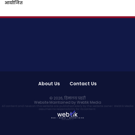
आयोजित
About Us
Contact Us
© 2026,
हिमालय प्रहरी
Website Maintained by Webtik Media
All content and news on this website are published solely by the website owner. Webtik Media
assumes no responsibility for its content.