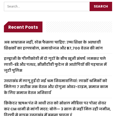
Recent Posts
अब आश्वासन नहीं, ठोस फैसला चाहिए: उच्च शिक्षा के अस्थायी
शिक्षकों का हल्लाबोल, समायोजन और ₹57,700 वेतन की मांग
हल्द्वानी के पीलीकोठी में दो गुटों के बीच खूनी संघर्ष: जमकर चले
लाठी-डंडे और पत्थर, सीसीटीवी फुटेज से आरोपियों की पहचान में
जुटी पुलिस
उत्तराखंड में लागू हुईं दो नई श्रम नियमावलियां: लाखों श्रमिकों को
मिलेगा 7 तारीख तक वेतन और दोगुना ओवर-टाइम, समान काम
के लिए समान वेतन अनिवार्य
क्रिकेटर ऋषभ पंत ने आधी रात को सोशल मीडिया पर पोस्ट शेयर
कर CM धामी से मांगी मदद: बोले— 3 साल से नहीं मिल रही जमीन,
दिल्ली से वापस उत्तराखंड में बसना चाहता हूं