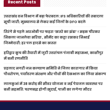
Recent Posts
उत्तराखंड वन विभाग में बड़ा फेरबदल: IFS अधिकारियों की तबादला
सूची जारी; मुख्यालय से लेकर कई जिलों के DFO बदले
तिरंगे से पहले आरओबी पर फहरा ‘खतरे का झंडा’ ! सड़क चीरकर
निकला जानलेवा सरिया , सीमेंट का कट्टा रखकर निभाई
जिम्मेदारी; हर पल हादसे का खतरा
हरिद्वार कूच की तैयारी में जुटी उत्तरांचल पंजाबी महासभा, काशीपुर
में बनी रणनीति
प्रहलाद नगरी जन कल्याण समिति ने जिला कारागार में किया
पौधरोपण, पर्यावरण संरक्षण और पौधों की देखभाल का लिया संकल्प
लालकुआं में 38 करोड़ की सीवर योजना व नई पेयजल व्यवस्था पर
बनी सहमति: चरणबद्ध होगी खुदाई, पानी का लगेगा मीटर