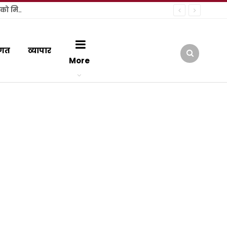
वरिष्ठ अधिवक्ता अमरीश अग्रवाल की दमदार पैरवी से कमजोर पड़ी अभियोजन की दलील, फर्जी शस्त्र लाइसेंस मामले में पूर्व पार्षद को मिली जमानत
गत
व्यापार
More