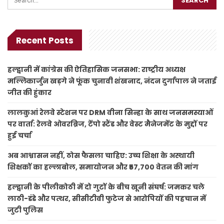
Recent Posts
हल्द्वानी में कांग्रेस की ऐतिहासिक जनसभा: राष्ट्रीय अध्यक्ष
मल्लिकार्जुन खड़गे ने फूंक चुनावी शंखनाद, नंदन दुर्गापाल ने जताई
जीत की हुंकार
लालकुआं रेलवे स्टेशन पर DRM वीना सिन्हा के साथ जनसमस्याओं
पर वार्ता: रेलवे ओवरब्रिज, टेंपो स्टैंड और वेस्ट मैनेजमेंट के मुद्दों पर
हुई चर्चा
अब आश्वासन नहीं, ठोस फैसला चाहिए: उच्च शिक्षा के अस्थायी
शिक्षकों का हल्लाबोल, समायोजन और ₹57,700 वेतन की मांग
हल्द्वानी के पीलीकोठी में दो गुटों के बीच खूनी संघर्ष: जमकर चले
लाठी-डंडे और पत्थर, सीसीटीवी फुटेज से आरोपियों की पहचान में
जुटी पुलिस