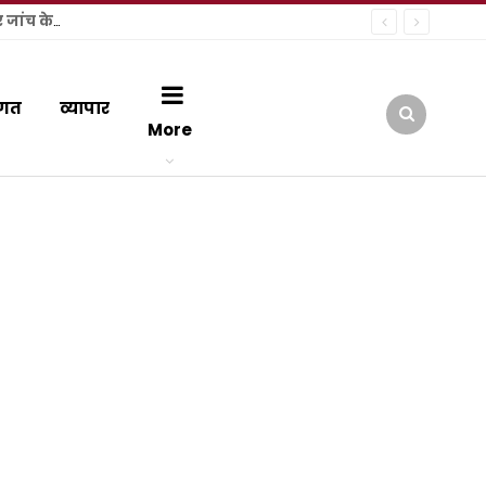
दस लाख दो, वरना झूठे केस में फंसा देंगे! अवैध वसूली और रंगदारी के आरोपों पर कोर्ट सख्त, आईटीआई पुलिस को मुकदमा दर्ज कर जांच के आदेश
गत
व्यापार
More