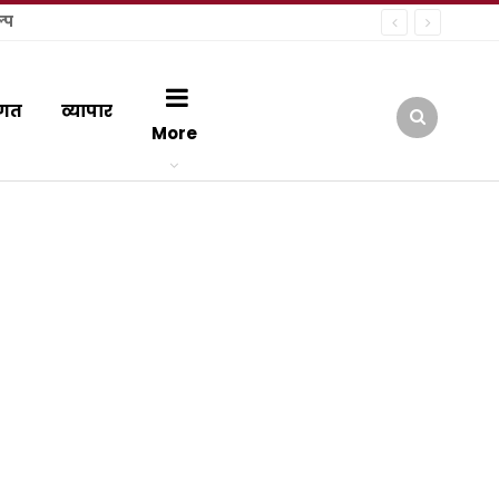
्प
गत
व्यापार
More