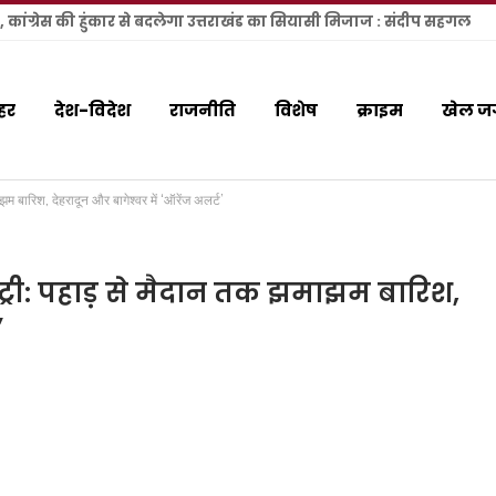
ल, कांग्रेस की हुंकार से बदलेगा उत्तराखंड का सियासी मिजाज : संदीप सहगल
हर
देश-विदेश
राजनीति
विशेष
क्राइम
खेल ज
झम बारिश, देहरादून और बागेश्वर में ‘ऑरेंज अलर्ट’
ंट्री: पहाड़ से मैदान तक झमाझम बारिश,
’