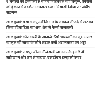
8 अगस्त को हल्द्वानी से बजेगा परिवर्तन का बिगुल, कांग्रेस
की हुंकार से बदलेगा उत्तराखंड का सियासी मिजाज : संदीप
सहगल
लालकुआं: गंगारामपुर में किराए के मकान में फंदे से लटका
मिला विवाहिता का शव, क्षेत्र में फैली सनसनी
लालकुआं: कोतवाली के सामने ‘टेंपो चालकों का गुंडाराज’!
कानून की नाक के नीचे सड़क बनी अराजकता का अड्डा
लालकुआं: जयपुर बीसा में जंगली जानवर के हमले में
महिला गंभीर रूप से घायल, एसटीएच हल्द्वानी रेफर