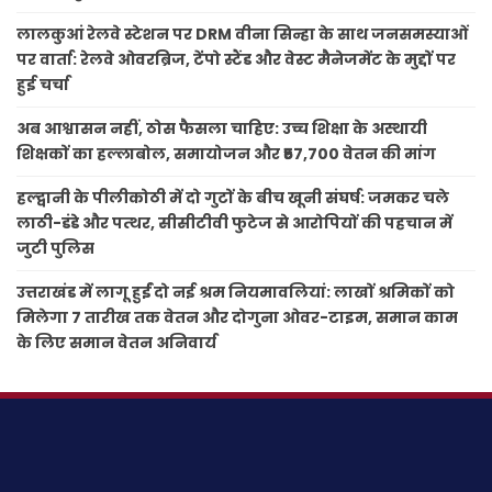
लालकुआं रेलवे स्टेशन पर DRM वीना सिन्हा के साथ जनसमस्याओं
पर वार्ता: रेलवे ओवरब्रिज, टेंपो स्टैंड और वेस्ट मैनेजमेंट के मुद्दों पर
हुई चर्चा
अब आश्वासन नहीं, ठोस फैसला चाहिए: उच्च शिक्षा के अस्थायी
शिक्षकों का हल्लाबोल, समायोजन और ₹57,700 वेतन की मांग
हल्द्वानी के पीलीकोठी में दो गुटों के बीच खूनी संघर्ष: जमकर चले
लाठी-डंडे और पत्थर, सीसीटीवी फुटेज से आरोपियों की पहचान में
जुटी पुलिस
उत्तराखंड में लागू हुईं दो नई श्रम नियमावलियां: लाखों श्रमिकों को
मिलेगा 7 तारीख तक वेतन और दोगुना ओवर-टाइम, समान काम
के लिए समान वेतन अनिवार्य