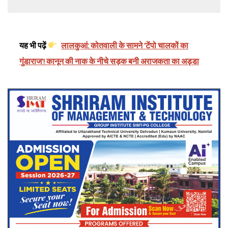
यह भी पढ़ें
लालकुआं: कोतवाली के सामने 'टेंपो चालकों का
गुंडाराज'! कानून की नाक के नीचे सड़क बनी अराजकता का अड्डा