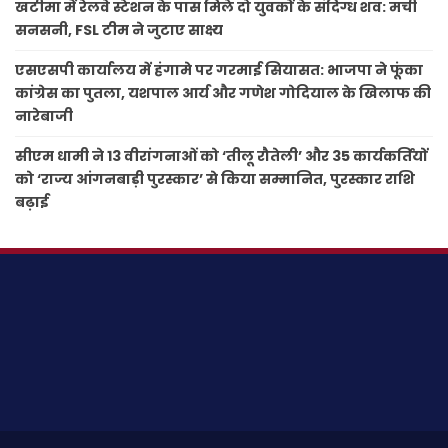
खटीमा में रेलवे स्टेशन के पास मिले दो युवकों के संदिग्ध शव: मची
सनसनी, FSL टीम ने जुटाए साक्ष्य
एसएसपी कार्यालय में हंगामे पर गरमाई सियासत: भाजपा ने फूंका
कांग्रेस का पुतला, यशपाल आर्य और गणेश गोदियाल के खिलाफ की
नारेबाजी
सीएम धामी ने 13 वीरांगनाओं को ‘तीलू रौतेली’ और 35 कार्यकर्तियों
को ‘राज्य आंगनबाड़ी पुरस्कार’ से किया सम्मानित, पुरस्कार राशि
बढ़ाई