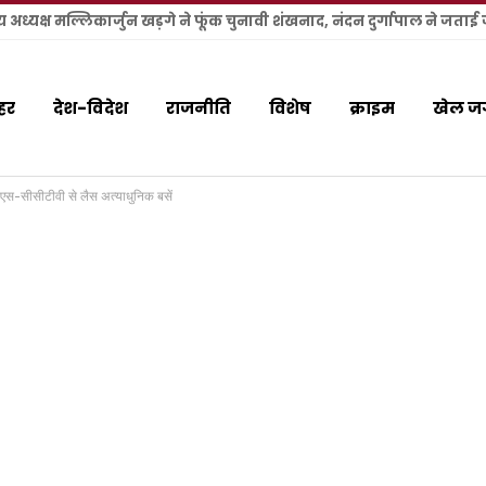
हर
देश-विदेश
राजनीति
विशेष
क्राइम
खेल ज
पीएस-सीसीटीवी से लैस अत्याधुनिक बसें