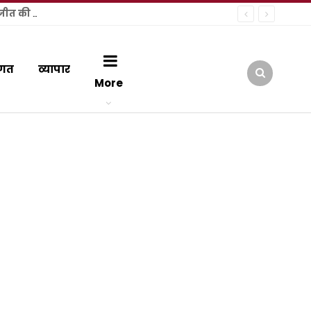
हल्द्वानी में कांग्रेस की ऐतिहासिक जनसभा: राष्ट्रीय अध्यक्ष मल्लिकार्जुन खड़गे ने फूंक चुनावी शंखनाद, नंदन दुर्गापाल ने जताई जीत की हुंकार
गत
व्यापार
More